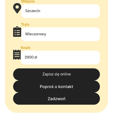
Miejsce:
Szczecin
Tryb:
Wieczorowy
Koszt:
2900 zł
Zapisz się online
Poproś o kontakt
tel. 570 570 050
Zadzwoń