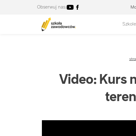
Obserwuj nas:
Mo
Szkole
stro
Video: Kurs
tere