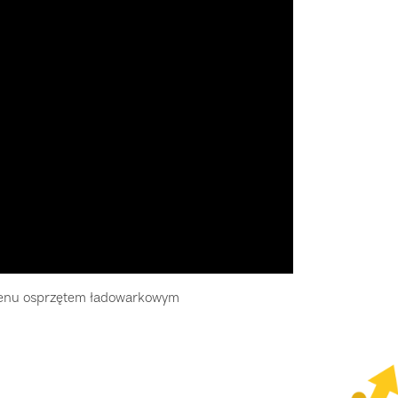
renu osprzętem ładowarkowym