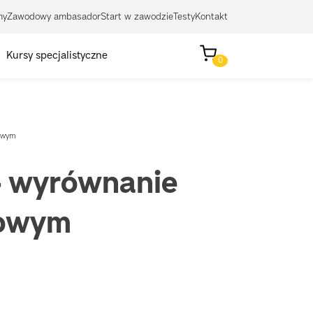
my
Zawodowy ambasador
Start w zawodzie
Testy
Kontakt
Kursy specjalistyczne
0
kowym
– wyrównanie
kowym