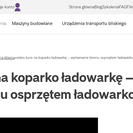
je konto
Strona główna
Blog
Szkolenia
FAQ
Fil
nia:
Maszyny budowlane
Urządzenia transportu bliskiego
na główna
»
video: kurs na koparko ładowarkę – wyrównanie terenu osprzętem ładowar
 na koparko ładowarkę 
nu osprzętem ładowar