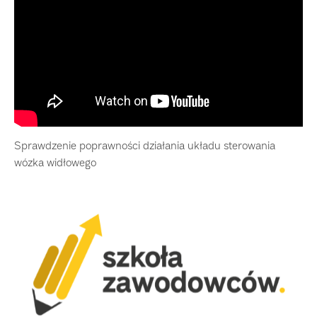
Sprawdzenie poprawności działania układu sterowania
wózka widłowego